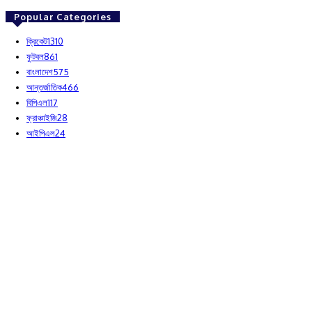
Popular Categories
ক্রিকেট
1310
ফুটবল
861
বাংলাদেশ
575
আন্তর্জাতিক
466
বিপিএল
117
ফ্রাঞ্চাইজি
28
আইপিএল
24
© Sports Times - 2025