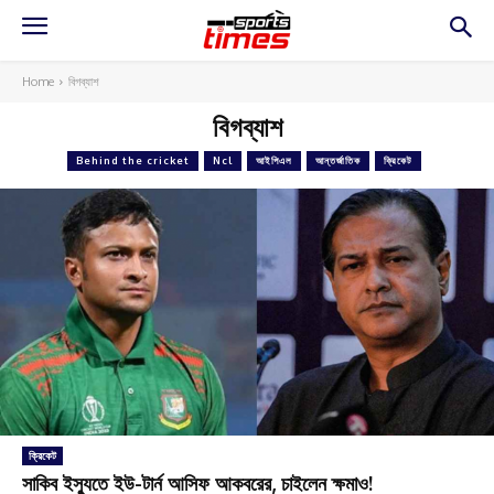
Home
বিগব্যাশ
বিগব্যাশ
Behind the cricket
Ncl
আইপিএল
আন্তর্জাতিক
ক্রিকেট
ক্রিকেট
সাকিব ইস্যুতে ইউ-টার্ন আসিফ আকবরের, চাইলেন ক্ষমাও!