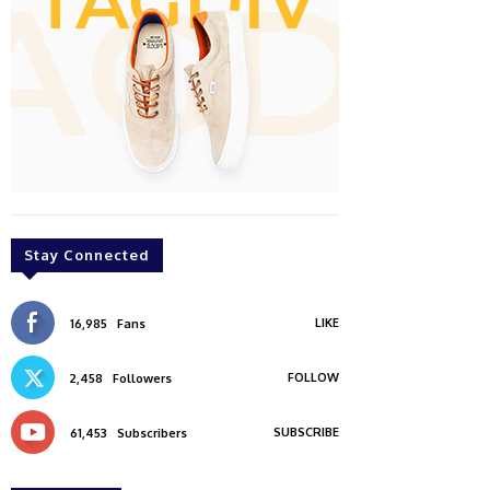
Stay Connected
LIKE
16,985
Fans
FOLLOW
2,458
Followers
SUBSCRIBE
61,453
Subscribers