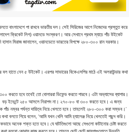
েলতে বাংলাদেশে পা রাখবে ভারতীয় দল। সেই সিরিজের আগে নিজেদের প্রস্তুত করে
ংলাদেশ ক্রিকেট লিগ) ওয়ানডে সংস্করণ। আর সেখানে প্রথম ম্যাচে পাঁচ উইকেট
েদি হাসান মিরাজ জানালেন, ওয়ানডেতে ভারতের বিপক্ষে ২৮০-৩০০ রান দরকার।
ের পর বল হাতে নেন ৫ উইকেট। এরপর সাভারের বিকেএসপির মাঠে এই অলরাউন্ডার কথা
-৩০০ করতে হবে তবেই তো বোলাররা ডিফেন্ড করতে পারবে। এটা অভ্যাসের ব্যাপার।
াহ। বড় ইভেন্টে ২৫০ আসলে নিরাপদ না। ২৭০-৮০ বা ৩০০ করতে হবে। এ জন্য
েকে পাঁচ নম্বর পর্যন্ত দায়িত্ব নিয়ে খেলতে হবে। তাহলেই ২৮০-৩০০ করা সম্ভব।’
িয়ে কথা বলতে গিয়ে বলেন, ‘আমি যখন খেলি আমি চ্যালেঞ্জ নিয়ে খেলতেই পছন্দ করি।
সিকভাবে অনেক শক্ত হতে হবে। যে ঘাটতিগুলো আছে সেগুলো কাটানোর চেষ্টা করতে
ে কথা বলবো কোথায় কাজ করতে হবে। তাহলে ছোট ছোট জায়গাগুলোতে উন্নতি