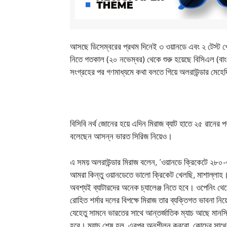
আসছে ডিসেম্বরের প্রথম দিনেই ৩ ওয়ানডে এবং ২ টেস্ট খ
নিতে গতকাল (২০ নভেম্বর) থেকে শুরু হয়েছে বিসিএল (বা
সংগ্রহের পর গণমাধ্যমে কথা বলতে গিয়ে অলরাউন্ডার মেহ
বিসিবি নর্থ জোনের হয়ে এদিন মিরাজ ব্যাট হাতে ২৫ রান
বলেছেন আসন্ন ভারত সিরিজ নিয়েও।
এ সময় অলরাউন্ডার মিরাজ বলেন, ‘ওয়ানডে ক্রিকেটে ২৮০
আমরা কিন্তু ওয়ানডেতে ভালো ক্রিকেট খেলছি, মাশাল্ল
অবশ্যই ব্যাটারদের অনেক চ্যালেঞ্জ নিতে হবে। ওপেনিং থ
রোহিত শর্মার দলের বিপক্ষে মিরাজ তার ব্যক্তিগত ভাবনা ন
যেহেতু সামনে ভারতের সাথে আন্তর্জাতিক ম্যাচ আছে মান
হবে। ম্যাচ শেষ হল, এরপর অনুশীলন করবো, কোচের সাথ