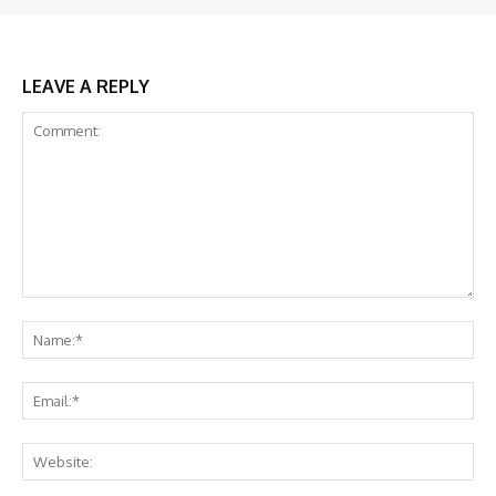
LEAVE A REPLY
Comment:
Na
Em
We