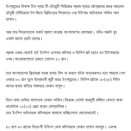
ইংল্যান্ডের বিপক্ষে তিন ম্যাচ টি-টোয়েন্টি সিরিজের প্রথম ম্যাচে চট্টগ্রামের জহুর আহমেদ
চৌধুরী স্টেডিয়ামে টস জিতে ফিল্ডিংয়ের সিদ্ধান্ত নেয় টাইগার অধিনায়ক সাকিব আল
হাসান।
আর তার সিদ্ধান্তকে যথার্থ প্রমাণ করেছে বাংলাদেশের বোলাররা। যদিও শুরুটা খুব
একটা ভালো হয়নি তাদের।
প্রথম ওভার থেকেই দুই ইংলিশ ওপেনার বাটলার ও ফিলিপ সল্ট চড়াও হন টাইগারদের
ওপর।পাওয়ারপ্লেতে দুজনে তোলেন ৫১ রান।
তবে বাংলাদেশের ফিল্ডাররা সহজ ক্যাচ মিস না করলে ঘটনা অন্যরকমও হতে পারতো।দশ
ওভারে ৮০ রান তুলে উদ্বোধনী জুটি ভাঙে ইংল্যান্ডের। ফিলিপ সল্টকে ৩৮(৩৫) লিটন
দাসের ক্যাচ বানিয়ে সাজঘরে ফেরান নাসুম।
তিনে নামা ডেভিড মালানকে ফেরান সাকিব।ক্রিজে নেমেই মারমুখী ভঙ্গিতে খেলতে থাকা
ডাকেটকে ২০(১৩) বোল্ড করেন মোস্তাফিজ।
তবে ইংলিশ অধিনায়ক বাটলারকে থামানো যাচ্ছিলোনা কোনোভাবেই।
৪২ বলে ৬৭ রানের বিধ্বংসী ইনিংস খেলা বাটলারকে ফেরান হাসান মাহমুদ। এরপর