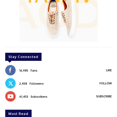
Stay Connected
LIKE
16,985
Fans
FOLLOW
2,458
Followers
SUBSCRIBE
61,453
Subscribers
Must Read