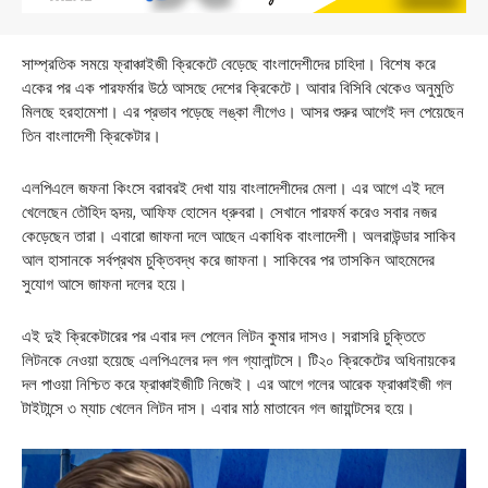
সাম্প্রতিক সময়ে ফ্রাঞ্চাইজী ক্রিকেটে বেড়েছে বাংলাদেশীদের চাহিদা। বিশেষ করে
একের পর এক পারফর্মার উঠে আসছে দেশের ক্রিকেটে। আবার বিসিবি থেকেও অনুমুতি
মিলছে হরহামেশা। এর প্রভাব পড়েছে লঙ্কা লীগেও। আসর শুরুর আগেই দল পেয়েছেন
তিন বাংলাদেশী ক্রিকেটার।
এলপিএলে জফনা কিংসে বরাবরই দেখা যায় বাংলাদেশীদের মেলা। এর আগে এই দলে
খেলেছেন তৌহিদ হৃদয়, আফিফ হোসেন ধ্রুবরা। সেখানে পারফর্ম করেও সবার নজর
কেড়েছেন তারা। এবারো জাফনা দলে আছেন একাধিক বাংলাদেশী। অলরাউন্ডার সাকিব
আল হাসানকে সর্বপ্রথম চুক্তিবদ্ধ করে জাফনা। সাকিবের পর তাসকিন আহমেদের
সুযোগ আসে জাফনা দলের হয়ে।
এই দুই ক্রিকেটারের পর এবার দল পেলেন লিটন কুমার দাসও। সরাসরি চুক্তিতে
লিটনকে নেওয়া হয়েছে এলপিএলের দল গল গ্যালান্টসে। টি২০ ক্রিকেটের অধিনায়কের
দল পাওয়া নিশ্চিত করে ফ্রাঞ্চাইজীটি নিজেই। এর আগে গলের আরেক ফ্রাঞ্চাইজী গল
টাইটান্সে ৩ ম্যাচ খেলেন লিটন দাস। এবার মাঠ মাতাবেন গল জায়ান্টসের হয়ে।