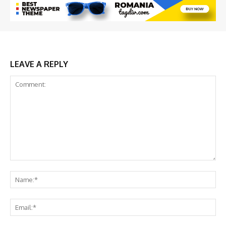
LEAVE A REPLY
Comment:
Na
Em