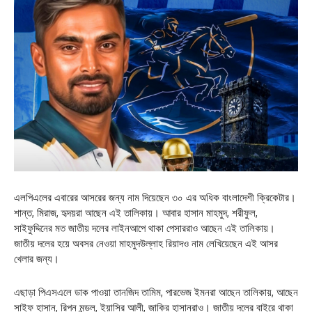
এলপিএলের এবারের আসরের জন্য নাম দিয়েছেন ৩০ এর অধিক বাংলাদেশী ক্রিকেটার।
শান্ত, মিরাজ, হৃদয়রা আছেন এই তালিকায়। আবার হাসান মাহমুদ, শরীফুল,
সাইফুদ্দিনের মত জাতীয় দলের লাইনআপে থাকা পেসাররাও আছেন এই তালিকায়।
জাতীয় দলের হয়ে অবসর নেওয়া মাহমুদউল্লাহ রিয়াদও নাম লেখিয়েছেন এই আসর
খেলার জন্য।
এছাড়া পিএসএলে ডাক পাওয়া তানজিদ তামিম, পারভেজ ইমনরা আছেন তালিকায়, আছেন
সাইফ হাসান, রিপন মন্ডল, ইয়াসির আলী, জাকির হাসানরাও। জাতীয় দলের বাইরে থাকা