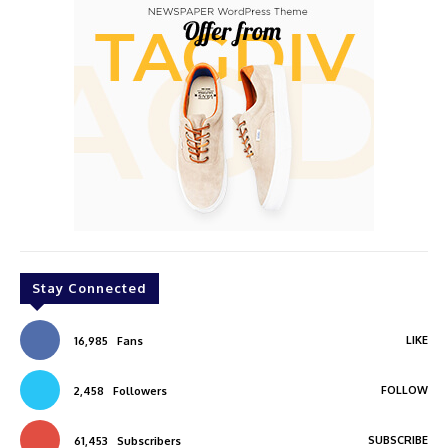
Stay Connected
LIKE
16,985
Fans
FOLLOW
2,458
Followers
SUBSCRIBE
61,453
Subscribers