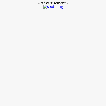
- Advertisement -
LEAVE A REPLY
Comment:
Please enter your comment!
Name:*
Please enter your name here
Email:*
You have entered an incorrect email address!
Please enter your email address here
Website: