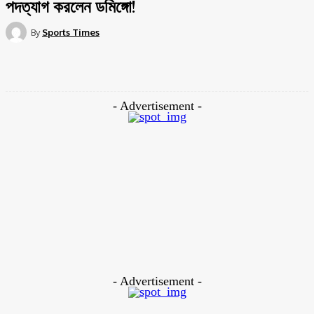
পদত্যাগ করলেন ডমিঙ্গো!
By
Sports Times
Facebook
Twitter
Pinterest
WhatsApp
- Advertisement -
চাকরিচ্যুত করার আগে নিজ থেকেই পদত্যাগ করলেন রাসেল ডমিঙ্গো!
গুঞ্জন উঠেছিলো ১০ জানুয়ারির পর তাকে ছেড়ে দিবে বিসিবি, তবে সেই সুযোগ দেননি এই
প্রোটিয়া কোচ।নিজ থেকেই অবসর নিয়েছেন তিনি।
২০১৯ সালে বাংলাদেশ দলের হেড কোচের দায়িত্ব নেন তিনি।দায়িত্বের পর থেকেই তাকে
নিয়ে আলোচনার চেয়ে সমালোচনা হয় বেশি।
তবে সবকিছুর ইতি টানলেন এই কোচ।
বিস্তারিত আসছে…
- Advertisement -