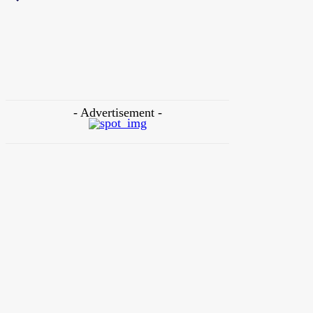
ক্রিকেট
সাকিব ইস্যুতে ইউ-টার্ন আসিফ আকবরের, চাইলেন ক্ষমাও!
Jinnat Rehena
-
August 6, 2026
- Advertisement -
ক্রিকেট
মালয়েশিয়ার বিপক্ষে বাংলাদেশের একাদশে সুযোগ পাবেন সাব্বির?
August 6, 2026
ফুটবল
আর্জেন্টাইন ডিফেন্ডার মোলিনার জন্য রোমার প্রস্তাব, দিবালার
সঙ্গে খেলার সম্ভাবনা!
August 5, 2026
ফুটবল