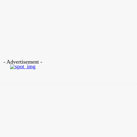
কেট নিয়ে তালিকার শীর্ষে আছেন এই ডমিনেটর্স অধিনায়ক।রংপুরের আফগান পেসার 
 নিয়ে তৃতীয় অবস্থানে আছেন রংপুরের আরেক পেসার হাসান মাহমুদ। সিলেট স্ট্রাইক
উইকেট। আর এই তালিকায় পঞ্চম অবস্থানে রয়েছে কুমিল্লা ভিক্টোরিয়ান্সের দেশি স্
- Advertisement -
Twitter
Pinterest
WhatsApp