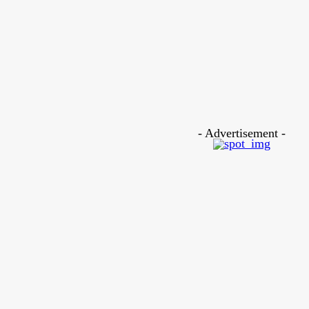
টবল
- Advertisement -
ে নেমে এসিস্ট করে দলকে জেতালেন নেইমার, এই
মারকে থামাবে কে?
gust 5, 2026