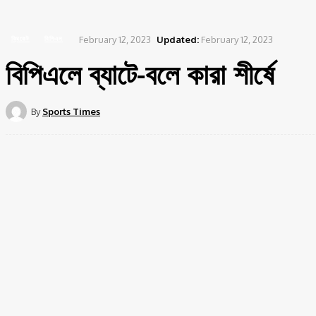
Home
ক্রিকেট
বিপিএলে ব্যাটে-বলে কারা শীর্ষে
February 12, 2023
Updated:
February 12, 2023
ক্রিকেট
বিপিএল
বিপিএলে ব্যাটে-বলে কারা শীর্ষে
By
Sports Times
Share
Facebook
ইতিমধ্যেই শেষ হয়েছে বিপিএলের গ্রুপ পর্বের ম্যাচ।ঢাকা চট্টগ্রাম সিলেট এই তিন স্
বিস্তার করেছে দেশী ক্রিকেটাররা।শীর্ষ পাঁচ রান সংগ্রাহকের তালিকায় চার জনই দে
৩৭৮।বরিশালের হয়ে খেলা সাকিব আল হাসান ব্যাট হাতে এই বিপিএলে দারুণ ছন্দে আ
খেলা সাকিবের রান ৩৭৫।সাকিবের চেয়ে এক রান কম নিয়ে তালিকার তৃতীয়ে আছেন ন
১২ ম্যাচে তার রান ৩৭৪।এবারের বিপিএলে নজরকাড়া পারফর্ম করতে পারেনি ঢাকা ডমি
অবস্থানে আছেন একসময়ের মিস্টার ফিনিশার।১২ ম্যাচ খেলে করেছেন ৩৬৬ রান।১০ ম্