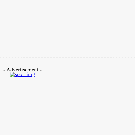
Twitter
Pinterest
WhatsApp
- Advertisement -
টেডিয়ামে অনুষ্ঠিত হয়েছে এবারের বিপিএলের গ্রুপ পর্বের সবগুলো ম্যাচ।গ্রুপ পর্ব শে
শি ক্রিকেটার।সিলেট স্ট্রাইকার্সের তৌহিদ হৃদয় রয়েছেন এই তালিকার সবার উপরে।১০ ম
ছেন।সর্বোচ্চ রান সংগ্রাহকের তালিকায় দ্বিতীয় অবস্থানে আছেন দেশের ক্রিকেটের এ
াজমুল শান্ত।
নেটর্স।তবে নজর কেড়েছেন তাদের অধিনায়ক নাসির হোসেন।তার দুর্দান্ত সব ইনিংস মিল
যাচে ৩৫১ রান নিয়ে এই তালিকার পঞ্চম অবস্থানে আছেন কুমিল্লার হয়ে খেলা পাক ব্