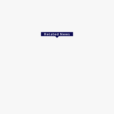
Related News
ফুটবল
ফু
র একাদশে সুযোগ পাবেন
আর্জেন্টাইন ডিফেন্ডার মোলিনার জন্য রোমার প্রস্তাব,
মাঠ
দিবালার সঙ্গে খেলার সম্ভাবনা!
নেই
August 5, 2026
Au
Comment: