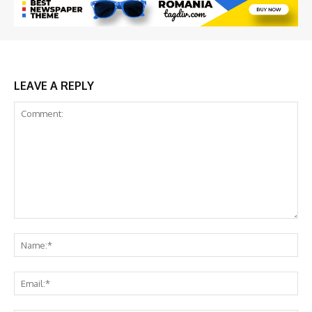
LEAVE A REPLY
Comment:
Na
Em