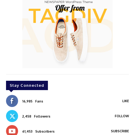
Stay Connected
LIKE
16,985
Fans
FOLLOW
2,458
Followers
SUBSCRIBE
61,453
Subscribers