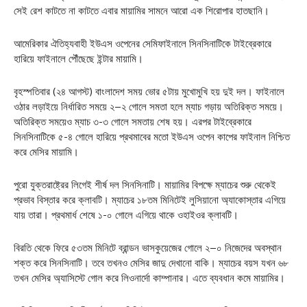
সেই রেশ কাটতে না কাটতে এবার মায়ামির সামনে আরো এক শিরোপার হাতছানি।
আমেরিকার ঐতিহ্যবাহী ইউএস ওপেনের সেমিফাইনালে সিনসিনাটিকে টাইব্রেকারে
হারিয়ে ফাইনালে পৌঁছেছে ইন্টার মায়ামি।
বৃহস্পতিবার (২৪ আগস্ট) বাংলাদেশ সময় ভোর ৫টায় মুখোমুখি হয় দুই দল। ফাইনালে
ওঠার লড়াইয়ে নির্ধারিত সময়ে ২–২ গোলে সমতা হলে ম্যাচ গড়ায় অতিরিক্ত সময়ে।
অতিরিক্ত সময়েও ম্যাচ ৩-৩ গোলে সমতায় শেষ হয়। এরপর টাইব্রেকারে
সিনসিনাটিকে ৫-৪ গোলে হারিয়ে প্রথমাবের মতো ইউএস ওপেন কাপের ফাইনাল নিশ্চিত
করে মেসির মায়ামি।
পুরো যুক্তরাষ্ট্রের লিগেই শীর্ষ দল সিনসিনাটি। মায়ামির বিপক্ষে ম্যাচের শুরু থেকেই
প্রভাব বিস্তার করে ক্লাবটি। ম্যাচের ১৮তম মিনিটেই লুসিয়ানো অ্যাকোস্তার এগিয়ে
যায় তারা। প্রথমার্ধ শেষে ১-০ গোলে এগিয়ে থাকে ওহাইওর ক্লাবটি।
বিরতি থেকে ফিরে ৫৩তম মিনিটে ব্রান্ডন ভাসকুয়েজের গোলে ২–০ নিজেদের অবস্থান
শক্ত করে সিনসিনাটি। তবে তখনও মেসির জাদু দেখানো বাকি। ম্যাচের বয়স যখন ৬৮
তখন মেসির অ্যাসিস্টে গোল করে লিওনার্দো কাম্পানার। এতে ব্যবধান কমে মায়ামির।