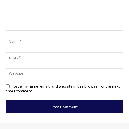
Comment:
Na
Em
We
Save my name, email, and website in this browser for the next
time I comment.