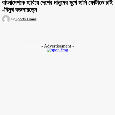
বাংলাদেশকে হারিয়ে দেশের মানুষের মুখে হাসি ফোটাতে চাই
-দিমুথ করুনারত্নে
By
Sports Times
Facebook
Twitter
Pinterest
WhatsApp
- Advertisement -
শান্তিপ্রিয় দেশে অশান্তি নেমে এসেছে সকলেই এখন জানে শ্রীলংকার জনজীবনের কি
অবস্থা। সকলেই এখন শ্রীলংকার নতুন রূপ দেখছে। নানামুখী অস্থিতিশীলতায় উত্তাল
শ্রীলঙ্কা। দ্বীপদেশটিতে নিত্যপ্রয়োজনীয় পণ্যের দাম এখন আকাশচুম্বী। এ নিয়ে
শ্রীলঙ্কানরা ক্ষোভে ফুঁসছেন। জনরোষের মুখে সরকারের শীর্ষ মহল পড়েছে বেকায়দায়।
সাবেক প্রধানমন্ত্রী পদত্যাগের পর নতুন প্রধানমন্ত্রীও শপথ নিয়েছেন। তবে এখনও
স্বাভাবিক হয়নি দেশের পরিস্থিতি।
লঙ্কা থেকে লঙ্কাপুরীতে রূপ নেওয়া শ্রীলঙ্কা কবে স্বাভাবিক হবে তা জানা নেই কারও।
এমন পরিস্থিতিতে দেশবাসীকে একটু আনন্দ আর স্বস্তি এনে দিতে চান শ্রীলঙ্কান
ক্রিকেটাররা। শ্রীলঙ্কার টেস্ট অধিনায়ক দিমুথ করুনারত্নে জানিয়েছেন, দেশের দুঃসময় নিয়ে