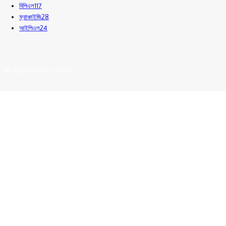
বিপিএল
117
ফ্রাঞ্চাইজি
28
আইপিএল
24
© Sports Times - 2025