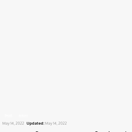
Home
ক্রিকেট
বাংলাদেশকে হারিয়ে দেশের মানুষের মুখে হাসি ফোটাতে চাই -দিমুথ করুনারত্নে
ক্রিকেট
বাংলাদেশ
May 14, 2022
Updated:
May 14, 2022