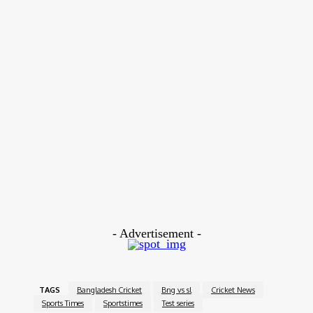
খুব একটা উদ্বিগ্ন নন তারা।
তবে দেশকে সাফল্য এনে দিতে চেষ্টার কমতি থাকবে না আসন্ন বাংলাদেশ সিরিজে, জানিয়েছেন
করুনারত্নে।
তিনি বলেন, ‘সেখানে কী হচ্ছে সবাই জানে। তবে আমরা এখানে ক্রিকেট খেলতে এসেছি এবং
এটাতেই মনোযোগ রাখছি। আমরা মানুষকে একটা ভালো ফলাফল এনে দিতে পারি। এ মুহূর্তে
এটাই আমাদের লক্ষ্য।’
যতই অস্থিতিশীলতা থাকুক, যতই দুর্ভাবনা থাকুক- শ্রীলঙ্কা ক্রিকেট দল মাঠে নামা নামে
সবাই সব কিছু ভুলে টিভির সামনে বসে থাকা- তা ভালো করেই জানেন করুনারত্নে। তিনি
বলেন, ‘ক্রিকেটই শ্রীলঙ্কায় এক নম্বর খেলা। সবাই আমাদের জিততে দেখার জন্য মুখিয়ে
থাকে। দেশে যত সমস্যাই হোক না কেন, শ্রীলঙ্কার খেলা চলাকালে সবাই টিভি অন করে
থাকে। আমি মনে করি দেশের অবস্থাটা সবাই বুঝতে পারছি এবং একটি সিরিজ জয় দেশের
মানুষকে আনন্দ এনে দিতে পারে।’
- Advertisement -
TAGS
Bangladesh Cricket
Bng vs sl
Cricket News
Sports Times
Sportstimes
Test series