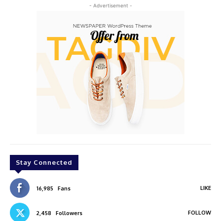
- Advertisement -
Stay Connected
LIKE
16,985
Fans
FOLLOW
2,458
Followers