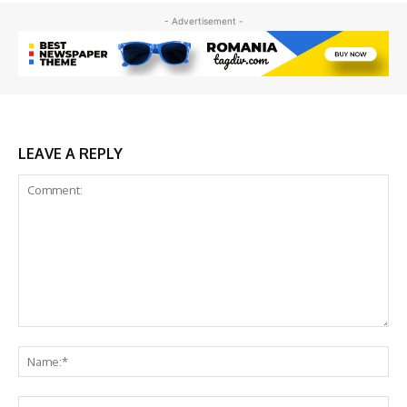
- Advertisement -
LEAVE A REPLY
Comment:
Na
Em