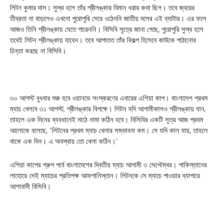
লিটন কুমার দাস। সুস্থ হলে তাঁর শ্রীলঙ্কার বিমান ধরার কথা ছিল। তবে জ্বরের
তীব্রতা না বাড়লেও এখনো পুরোপুরি সেরে ওঠেননি জাতীয় দলের এই ব্যাটার। এর ফলে
আজও তিনি শ্রীলঙ্কায় যেতে পারেননি। বিসিবি সূত্রে জানা গেছে, পুরোপুরি সুস্থ হলে
তবেই লিটন শ্রীলঙ্কায় যাবেন। তবে আপাতত তাঁর বিকল্প হিসেবে কাউকে পাঠানোর
চিন্তা করছে না বিসিবি।
৩০ আগস্ট বুধবার শুরু হবে ওয়ানডে সংস্করণের এবারের এশিয়া কাপ। বাংলাদেশ প্রথম
ম্যাচ খেলবে ৩১ আগস্ট, শ্রীলঙ্কার বিপক্ষে। লিটন যদি আগামীকালও শ্রীলঙ্কায় যান,
তাহলে এক দিনের ব্যবধানেই মাঠে নামা কঠিন হবে। বিসিবির একটি সূত্র আজ প্রথম
আলোকে বলেছে, ‘লিটনের প্রথম ম্যাচ খেলার সম্ভাবনা কম। সে যদি কাল যায়, তাহলে
থাকে এক দিন। এ অবস্থায় তো খেলা কঠিন।’
এশিয়া কাপের গ্রুপ পর্বে বাংলাদেশের দ্বিতীয় ম্যাচ আগামী ৩ সেপ্টেম্বর। পাকিস্তানের
লাহোরে সেই ম্যাচের প্রতিপক্ষ আফগানিস্তান। লিটনকে সে ম্যাচে পাওয়ার ব্যাপারে
আশাবাদী বিসিবি।