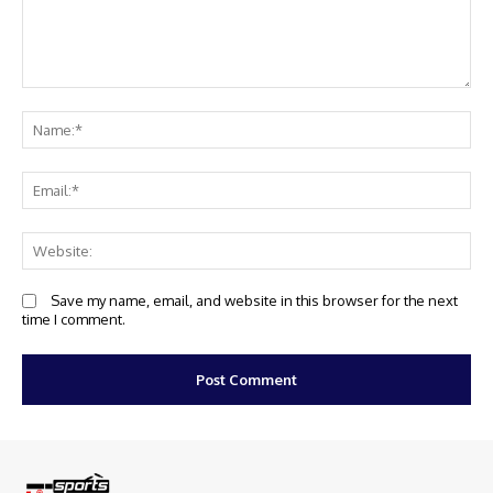
Comment:
Na
Em
We
Save my name, email, and website in this browser for the next
time I comment.