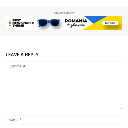
- Advertisement -
LEAVE A REPLY
Comment:
Na