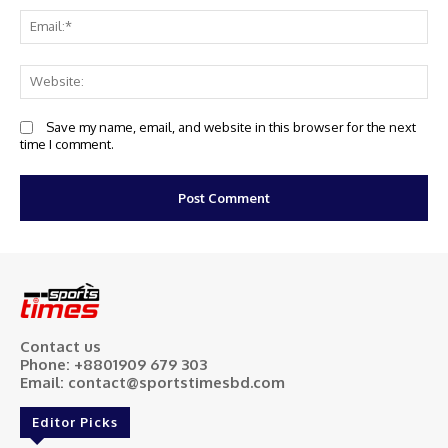
Em
We
Save my name, email, and website in this browser for the next
time I comment.
Contact us
Phone: +8801909 679 303
Email: contact@sportstimesbd.com
Editor Picks