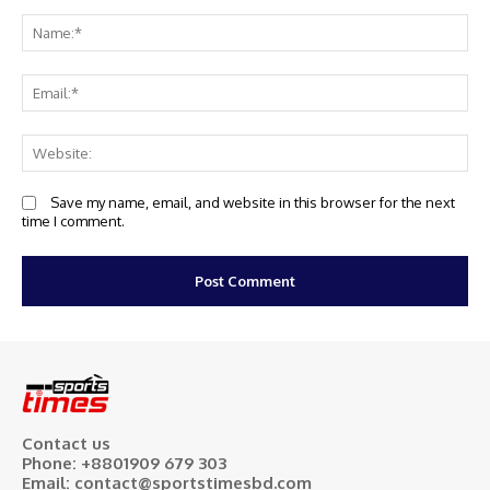
Na
Em
We
Save my name, email, and website in this browser for the next
time I comment.
Contact us
Phone: +8801909 679 303
Email: contact@sportstimesbd.com