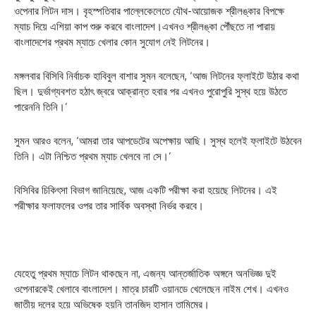
ওপেনার লিটন দাস। বৃহস্পতিবার পাল্লেকেলেতে যৌথ-আয়োজক শ্রীলঙ্কার বিপক্ষে
ম্যাচ দিয়ে এশিয়া কাপ শুরু করবে বাংলাদেশ।এখনও শ্রীলঙ্কা পৌঁছতে না পারায়
বাংলাদেশের প্রথম ম্যাচে খেলার কোন সুযোগ নেই লিটনের।
মঙ্গলবার বিসিবি নির্বাচক হাবিবুল বাশার সুমন বলেছেন, ‘আজ লিটনের ফ্লাইটে উঠার কথা
ছিল। দুর্ভাগ্যবশত হঠাৎ জ্বরে আক্রান্ত হবার পর এখনও পুরোপুরি সুস্থ হয়ে উঠতে
পারেননি তিনি।’
সুমন আরও বলেন, ‘আমরা তার আপডেটের অপেক্ষায় আছি। সুস্থ হলেই ফ্লাইটে উঠবেন
তিনি। এটা নিশ্চিত প্রথম ম্যাচ খেলবে না সে।’
বিসিবির চিকিৎসা বিভাগ জানিয়েছে, আজ একটি পরীক্ষা করা হয়েছে লিটনের। এই
পরীক্ষার ফলাফলের ওপর তার সার্বিক অবস্থা নির্ভর করবে।
যেহেতু প্রথম ম্যাচে লিটন থাকছেন না, এজন্য আন্তর্জাতিক অঙ্গনে অনভিজ্ঞ দুই
ওপেনারকেই খেলাবে বাংলাদেশ। মাত্র চারটি ওয়ানডে খেলেছেন নাইম শেখ। এখনও
জাতীয় দলের হয়ে অভিষেক হয়নি তানজিদ হাসান তামিমের।