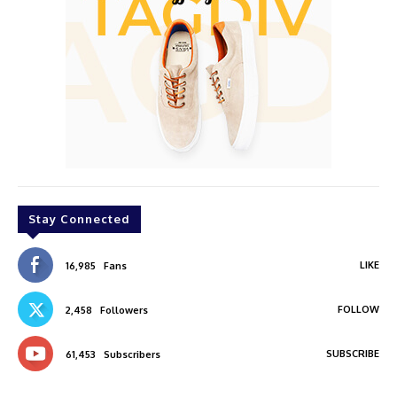
Stay Connected
LIKE
16,985
Fans
FOLLOW
2,458
Followers
SUBSCRIBE
61,453
Subscribers