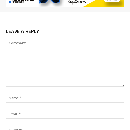
LEAVE A REPLY
Comment:
Na
Em
We