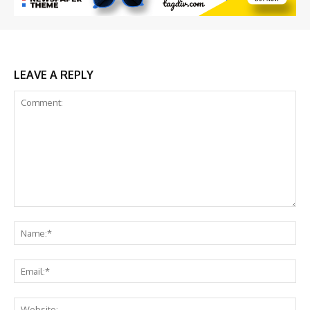
LEAVE A REPLY
Comment:
Na
Em
We