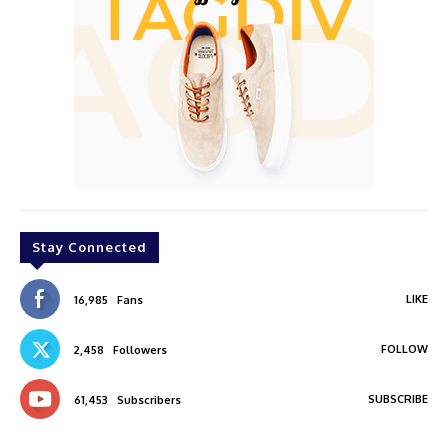
Stay Connected
LIKE
16,985
Fans
FOLLOW
2,458
Followers
SUBSCRIBE
61,453
Subscribers