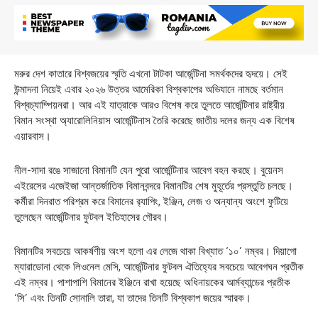
মরুর দেশ কাতারে বিশ্বজয়ের স্মৃতি এখনো টাটকা আর্জেন্টিনা সমর্থকদের হৃদয়ে। সেই
উন্মাদনা নিয়েই এবার ২০২৬ উত্তর আমেরিকা বিশ্বকাপের অভিযানে নামছে বর্তমান
বিশ্বচ্যাম্পিয়নরা। আর এই যাত্রাকে আরও বিশেষ করে তুলতে আর্জেন্টিনার রাষ্ট্রীয়
বিমান সংস্থা অ্যারোলিনিয়াস আর্জেন্টিনাস তৈরি করেছে জাতীয় দলের জন্য এক বিশেষ
এয়ারবাস।
নীল-সাদা রঙে সাজানো বিমানটি যেন পুরো আর্জেন্টিনার আবেগ বহন করছে। বুয়েনস
এইরেসের এজেইজা আন্তর্জাতিক বিমানবন্দরে বিমানটির শেষ মুহূর্তের প্রস্তুতি চলছে।
কর্মীরা দিনরাত পরিশ্রম করে বিমানের র‌্যাপিং, ইঞ্জিন, লেজ ও অন্যান্য অংশে ফুটিয়ে
তুলেছেন আর্জেন্টিনার ফুটবল ইতিহাসের গৌরব।
বিমানটির সবচেয়ে আকর্ষণীয় অংশ হলো এর লেজে থাকা বিখ্যাত ‘১০’ নম্বর। দিয়াগো
ম্যারাডোনা থেকে লিওনেল মেসি, আর্জেন্টিনার ফুটবল ঐতিহ্যের সবচেয়ে আবেগঘন প্রতীক
এই নম্বর। পাশাপাশি বিমানের ইঞ্জিনে রাখা হয়েছে অধিনায়কের আর্মব্যান্ডের প্রতীক
‘সি’ এবং তিনটি সোনালি তারা, যা তাদের তিনটি বিশ্বকাপ জয়ের স্মারক।