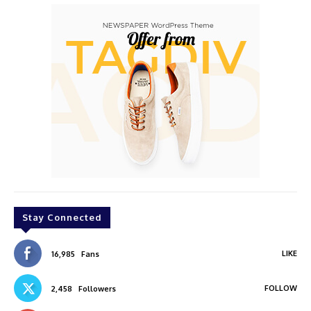
Stay Connected
LIKE
16,985
Fans
FOLLOW
2,458
Followers