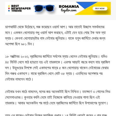
ডাগআউট থেকে উঠেছেন, শুরু করেছেন ওয়ার্ম আপ। আর তাতেই উচ্ছাস সমর্থকদের
মনে। একজন খেলোয়াড় শুধু ওয়ার্ম আপ করছেন, এটাই যেন হয়ে গেছে টক অফ দ্যা
ম্যাচ। কেননা খেলোয়াড়টার নাম নেইমার জুনিয়ার। যাকে হলুদ জার্সিতে দেখার জন্য
অপেক্ষা ছিল ৯৮১ দিন।
১৮ অক্টোবর ২০২৩, ব্রাজিলের জার্সিতে সর্বশেষ ম্যাচ খেলেন নেইমার জুনিয়ার। যদিও
৪৫ মিনিট খেলে মাঠ ছাড়তে হয় এই তারকাকে। এরপর আড়াই বছরে বদলে যায় ব্রাজিল
দল। উড়ুগুয়ের বিপক্ষে সেই একাদশের মাত্র ৫ জন খেলোয়াড় থাকেন নেইমারের ফেরার
দিন শুরুর একাদশে। মাঝে ব্রাজিল খেলে মোট ৩৫ ম্যাচ। এতদিনের অপেক্ষার পর
নেইমার নামলেন মাঠে।
নেইমার যখন মাঠে নামলেন, দলের জয় অনেকটাই ছিল নিশ্চিত। ততক্ষণে ৩ গোলের লিড
সেলেসাওদের। কুনহার বদলি নেমে তাই নিজেকে ঝালিয়ে নেওয়ার পালা ছিল এই
তারকার। আবার অনেকদিন পর মাঠে নেমে ব্রাজিলের জার্সিতে ছিল উপভোগের সুযোগ।
তবে এর মাঝেও নেইমার নিজের ম্যাজিক দেখান। ১৪ মিনিট খেলেই করেন ৩ বার চাঞ্চ