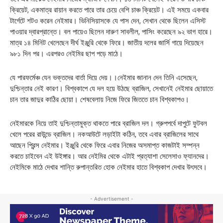
ক্রিয়েট, একমাত্র রায়ান করতে পারে তার চেয়ে বেশি চাঞ্চ ক্রিয়েট। এই সময়ে একবার
টার্গেটে শটও করেন নেইমার। ভিনিসিয়াসকে যে পাস দেন, সেখান থেকে ছিলেন এসিস্ট
পাওয়ার দ্বারপ্রান্তে। বল পায়েও ছিলেন দারুণ সাবলীল, পাসিং করেছেন ৯২ ভাগ হারে।
মাত্র ১৪ মিনিট খেলেছেন দীর্ঘ ইঞ্জুরি থেকে ফিরে। জাতীয় দলের জার্সি গায়ে দিয়েছেন
৯৮১ দিন পর। এরপরও নেইমির ছাপ পড়ে মাঠে।
যে পারফর্মেঞ্চ যেন ভক্তদের বার্তা দিয়ে দেয়।।নেইমার জানান দেন তিনি এসেছেন,
দুশ্চিন্তার নেই কারণ। বিশ্বকাপে যে দল হয়ে উঠছে ব্রাজিল, সেখানেই নেইমার ছোয়াতে
চান তার জাদুর কাঠির ছোয়া। শেষবেলায় নিজে ফিরে জিততে চান বিশ্বকাপও।
নেইমারকে নিয়ে তাই দুশ্চিন্তামুক্ত থাকতে পারে ব্রাজিল দল। গ্রুপপর্বে দাপুটে ফুটবল
খেলে পরের রাউন্ডে ব্রাজিল। নকআউটে লড়াইটা কঠিন, তবে এবার ব্রাজিলের সাথে
আছেন প্রিন্স নেইমার। ইঞ্জুরি থেকে ফিরে এবার নিজের অসমাপ্ত কাজটাই সম্পন্ন
করতে চাইবেন এই উইঙ্গার। আর নেইমির থেকে এটাই প্রত্যাশা সেলেসাও ফ্যানদের।
নেইমিকে মাঠে দেখার শান্তি রুপান্তরিত হোক নেইমার হাতে বিশ্বকাপ দেখার উৎসবে।
- Advertisement -