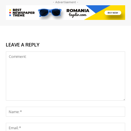
- Advertisement -
LEAVE A REPLY
Comment:
Na
Em