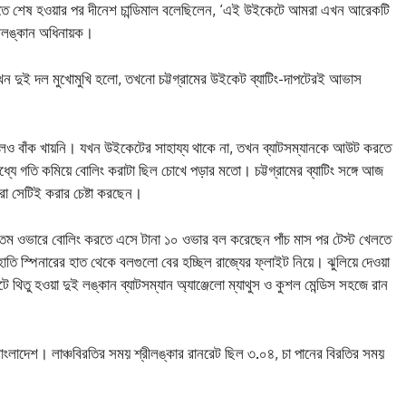
্রতে শেষ হওয়ার পর দীনেশ চান্ডিমাল বলেছিলেন, ‘এই উইকেটে আমরা এখন আরেকটি
রীলঙ্কান অধিনায়ক।
ন দুই দল মুখোমুখি হলো, তখনো চট্টগ্রামের উইকেট ব্যাটিং-দাপটেরই আভাস
বলও বাঁক খায়নি। যখন উইকেটের সাহায্য থাকে না, তখন ব্যাটসম্যানকে আউট করতে
 মধ্যে গতি কমিয়ে বোলিং করাটা ছিল চোখে পড়ার মতো। চট্টগ্রামের ব্যাটিং সঙ্গে আজ
রা সেটিই করার চেষ্টা করছেন।
ম ওভারে বোলিং করতে এসে টানা ১০ ওভার বল করেছেন পাঁচ মাস পর টেস্ট খেলতে
াতি স্পিনারের হাত থেকে বলগুলো বের হচ্ছিল রাজ্যের ফ্লাইট নিয়ে। ঝুলিয়ে দেওয়া
িতু হওয়া দুই লঙ্কান ব্যাটসম্যান অ্যাঞ্জেলো ম্যাথুস ও কুশল মেন্ডিস সহজে রান
 বাংলাদেশ। লাঞ্চবিরতির সময় শ্রীলঙ্কার রানরেট ছিল ৩.০৪, চা পানের বিরতির সময়