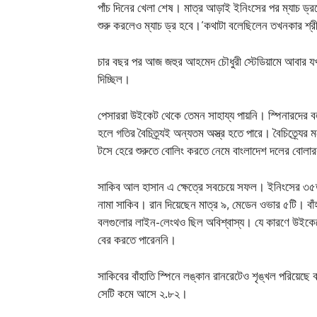
পাঁচ দিনের খেলা শেষ। মাত্র আড়াই ইনিংসের পর ম্যাচ ড
শুরু করলেও ম্যাচ ড্র হবে।’কথাটা বলেছিলেন তখনকার শ্
চার বছর পর আজ জহুর আহমেদ চৌধুরী স্টেডিয়ামে আবার যখ
দিচ্ছিল।
পেসাররা উইকেট থেকে তেমন সাহায্য পায়নি। স্পিনারদের 
হলে গতির বৈচিত্র্যই অন্যতম অস্ত্র হতে পারে। বৈচিত্র্যের
টসে হেরে শুরুতে বোলিং করতে নেমে বাংলাদেশ দলের বোলার
সাকিব আল হাসান এ ক্ষেত্রে সবচেয়ে সফল। ইনিংসের ৩৫ত
নামা সাকিব। রান দিয়েছেন মাত্র ৯, মেডেন ওভার ৫টি। বাঁহ
বলগুলোর লাইন-লেংথও ছিল অবিশ্বাস্য। যে কারণে উইকেটে থ
বের করতে পারেননি।
সাকিবের বাঁহাতি স্পিনে লঙ্কান রানরেটেও শৃঙ্খল পরিয়েছে
সেটি কমে আসে ২.৮২।