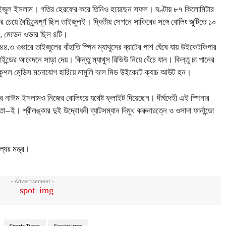
ার তাইজুল ইসলাম। গতির হেরফের করে তিনিও হয়েছেন সফল। ঘণ্টায় ৮৭ কিলোমিটার
েয়ে বৈচিত্র্যপূর্ণ ছিল তাইজুলই। দ্বিতীয় সেশনে সাকিবের সঙ্গে বোলিং জুটিতে ১০
ন, মেডেন ওভার ছিল ৪টি।
.৩ ওভারে তাইজুলের বাঁহাতি স্পিন ম্যাথুসের ব্যাটের পাশ ঘেঁষে যায় উইকেটকিপার
্ডের আবেদনে সাড়া দেয়। কিন্তু ম্যাথুস রিভিউ নিয়ে বেঁচে যান। কিন্তু চা পানের
ুশল মেন্ডিস মনোযোগ হারিয়ে মামুলি বলে মিড উইকেটে ক্যাচ আউট হন।
 নাঈম ইসলামও নিজের বোলিংয়ে যথেষ্ট ফ্লাইট দিয়েছেন। দীর্ঘদেহী এই স্পিনার
ই। শ্রীলঙ্কার দুই উদ্বোধনী ব্যাটসম্যান দিমুথ করুনারত্নে ও ওসাদা ফার্নান্ডো
যের মন্ত্র।
- Advertisement -
Sports Times
Sportstimes