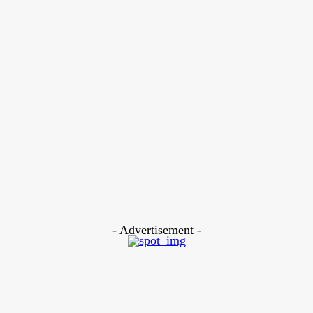
August 6, 2026
ফুটবল
আর্জেন্টাইন ডিফেন্ডার মোলিনার জন্য রোমার প্রস্তাব, দিবালার সঙ্গে খেলার সম্ভাবনা!
August 5, 2026
ফুটবল
মাঠে নেমে এসিস্ট করে দলকে জেতালেন নেইমার, এই নেইমারকে থামাবে কে?
August 5, 2026
ক্রিকেট
সরাসরি সানরাইজার্সে রিশাদ হোসেন—আরেকটি নতুন ইতিহাসের অপেক্ষায় বাংলাদেশ!
August 5, 2026
- Advertisement -
LEAVE A REPLY