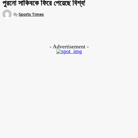
পুরনো সাকিবকে ফিরে পেয়েছে বিশ্ব!
By
Sports Times
Facebook
Twitter
Pinterest
WhatsApp
- Advertisement -
সিপিলে আবারো ব্যাট হাতে জলে উঠলেন সাকিব আল হাসান। টানা দ্বিতীয় ম্যান অফ দ্যা
ম্যাচ পেলেন এই বিশ্বসেরা অলরাউন্ডার। ২৭ বলে আদায় করে নেন সিপিএলে দ্বিতীয়
ফিফটি। প্রথম ২ ম্যাচে গোল্ডেন ডাক মেরেছিলেন। যদিও বল হাতে সফল ছিলেন।
কিন্তু পুরনো সাকিবকে আমরা পেয়েছি গত দুইটি ম্যাচে। তিনি পারফর্ম করেছেন, বিশ্বসেরা
অলরাউন্ডার এর মতোই।
প্লে অফ টা আগেই নিশ্চিত ছিলো। কিন্তু পয়েন্ট টেবিলের দ্বিতীয় স্থানে অবস্থান করার
জন্য এই ম্যাচ জয়ের বিকল্প ছিল না। যেই গায়ানা সাকিবকে ছাড়া একটি ম্যাচই জয়
পেয়েছিল।দলে সাকিব আসার পর দলের চেহারা পুরোপুরি পরিবর্তন হয়ে গেলো।
আজ বার্বাডোস এর বিপক্ষে গ্রুপ পর্বের শেষ ম্যাচ ছিল গায়ানা অ্যামাজন ওয়ারিয়র্স এর জন্য।