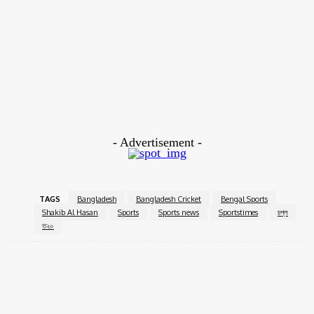
প্রথমে গায়ানার পেস এটাকের সামনে দাড়াতেই পারে বার্বাডোস ব্যাটসম্যান রা। প্রথম দুই
ওভারের মধ্যেই হারায় তিন উইকেট। ব্যাটিং ইনিংস এর ১০ ওভারেই অর্ধেক ব্যাটসম্যানরা
সাজঘরে ফিরেন। ১৭.৩ ওভারেই অলআউট কাইল মায়ার্সের শিষ্যরা। বল হাতে সাকিব ছিলেন
বরাবরের মতোই কৃপন। ২.৩ ওভার করে ১২ রানের খরচায় নিয়েছেন ১ উইকেট।
জবাবে ব্যাট করতে নেমে ওপেনার হেমরাজ, আর ফর্মে থাকা শাই হোপ ফিরে যান দ্রুত।
ইনিংসের চতুর্থ ওভারে ক্রিজে আসেন সাকিব। ২৭ বলে আদায় করে নেন সিপিএলের দ্বিতীয়
ফিফটি। তিন ছক্কায়, আর পঁাচ চারে দুর্দান্ত স্ট্রাইকে রেটে ব্যাটিং করেন সাকিব।পাঁচ
উইকেট আর ৩৩ বল হাতে রেখে সহজ জয় তুলে নেয় শিমরন হেটমায়াররা।
- Advertisement -
TAGS
Bangladesh
Bangladesh Cricket
Bengal Sports
Shakib Al Hasan
Sports
Sports news
Sportstimes
চপ্ল
ত২০
Facebook
Twitter
Pinterest
WhatsApp