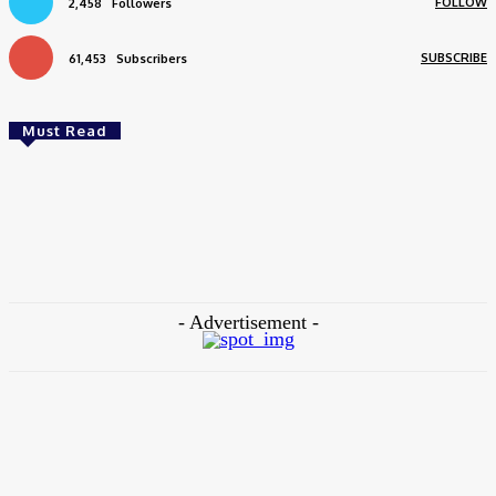
FOLLOW
2,458
Followers
SUBSCRIBE
61,453
Subscribers
Must Read
ক্রিকেট
সাকিব ইস্যুতে ইউ-টার্ন আসিফ আকবরের, চাইলেন ক্ষমাও!
Jinnat Rehena
-
August 6, 2026
- Advertisement -
ক্রিকেট
মালয়েশিয়ার বিপক্ষে বাংলাদেশের একাদশে সুযোগ পাবেন সাব্বির?
August 6, 2026