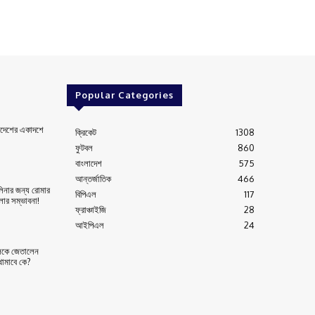
Popular Categories
লাদেশের একাদশে
ক্রিকেট
1308
ফুটবল
860
বাংলাদেশ
575
আন্তর্জাতিক
466
োলিনার জন্য রোমার
বিপিএল
117
েলার সম্ভাবনা!
ফ্রাঞ্চাইজি
28
আইপিএল
24
দলকে জেতালেন
ামাবে কে?