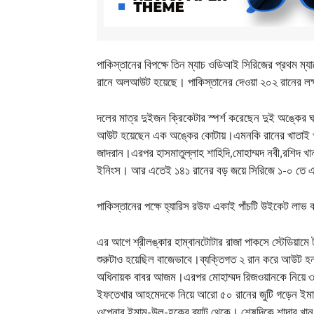
পাকিস্তানের বিপক্ষে তিন ম্যাচ ওডিআই সিরিজের প্রথম ম্
রানে অলআউট হয়েছে। পাকিস্তানের দেওয়া ২০২ রানের লক্ষ
দলের মাত্র দুইজন ক্রিকেটার স্পর্শ করেছেন দুই অঙ্কে
আউট হয়েছেন এক অঙ্কের কোটায়।এমনকি রানের খাতাই খুল
জাদরান।এরপর হাসমাতুল্লাহ শাহিদি,মোহাম্মদ নবী,রশিদ খ
ইনিংস। আর এতেই ১৪১ রানের বড় জয়ে সিরিজে ১-০ তে এ
পাকিস্তানের পক্ষে হ্যারিস রউফ একাই পাঁচটি উইকেট লাভ
এর আগে শ্রীলঙ্কার হাম্বানটোটার রাজা পাকসে স্টেডিয়ামে
শুরুটাও হয়েছিল বাজেভাবে।ব্যক্তিগত ২ রান করে আউট 
অধিনায়ক বাবর আজম।এরপর মোহাম্মদ রিজওয়ানকে নিয়ে 
ইফতেখার আহমেদকে নিয়ে আরো ৫০ রানের জুটি গড়েন ইমাম
ওপেনার ইমাম-উল-হকের ব্যাট থেকে। শেষদিকে শাদাব খা