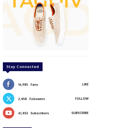
Stay Connected
LIKE
16,985
Fans
FOLLOW
2,458
Followers
SUBSCRIBE
61,453
Subscribers