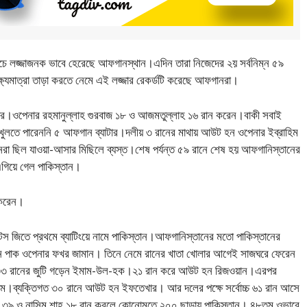
যাচে লজ্জাজনক ভাবে হেরেছে আফগানস্থান।এদিন তারা নিজেদের ২য় সর্বনিম্ন ৫৯
্যমাত্রা তাড়া করতে নেমে এই লজ্জার রেকর্ডটি করেছে আফগানরা।
র ঘর।ওপেনার রহমানুল্লাহ গুরবাজ ১৮ ও আজমতুল্লাহ ১৬ রান করেন।বাকী সবাই
তে পারেননি ৫ আফগান ব্যাটার।দলীয় ৩ রানের মাথায় আউট হন ওপেনার ইব্রাহিম
ানরা ছিল যাওয়া-আসার মিছিলে ব্যস্ত।শেষ পর্যন্ত ৫৯ রানে শেষ হয় আফগানিস্তানের
গিয়ে গেল পাকিস্তান।
 করেন।
 টস জিতে প্রথমে ব্যাটিংয়ে নামে পাকিস্তান।আফগানিস্তানের মতো পাকিস্তানের
হন পাক ওপেনার ফখর জামান। তিনে নেমে রানের খাতা খোলার আগেই সাজঘরে ফেরেন
৩৩ রানের জুটি গড়েন ইমাম-উল-হক।২১ রান করে আউট হন রিজওয়ান।এরপর
।ব্যক্তিগত ৩০ রানে আউট হন ইফতেখার। আর দলের পক্ষে সর্বোচ্চ ৬১ রান আসে
ন ৩৯ ও নাসিম শাহ ১৮ রান করলে কোনোমতে ২০০ ছাড়ায় পাকিস্তান। ৪৮তম ওভারে