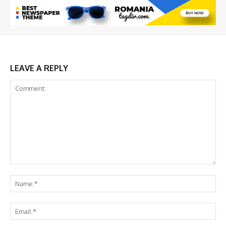
LEAVE A REPLY
Comment:
Na
Em