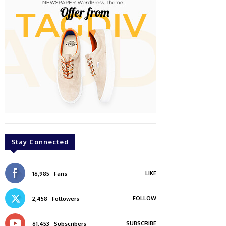
Stay Connected
LIKE
16,985
Fans
FOLLOW
2,458
Followers
SUBSCRIBE
61,453
Subscribers