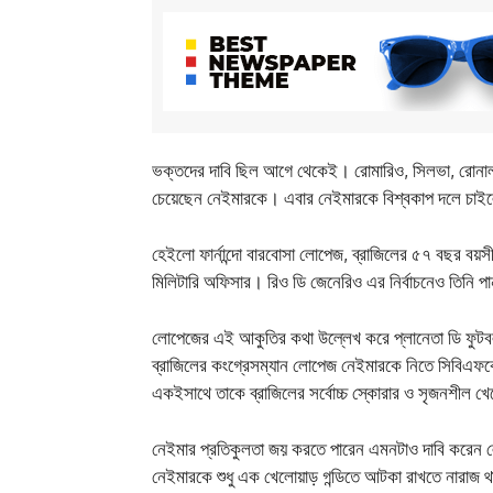
ভক্তদের দাবি ছিল আগে থেকেই। রোমারিও, সিলভা, রোনালদো
চেয়েছেন নেইমারকে। এবার নেইমারকে বিশ্বকাপ দলে চাইলেন
হেইলো ফার্নান্দো বারবোসা লোপেজ, ব্রাজিলের ৫৭ বছর ব
মিলিটারি অফিসার। রিও ডি জেনেরিও এর নির্বাচনেও তিনি 
লোপেজের এই আকুতির কথা উল্লেখ করে প্লানেতা ডি ফুট
ব্রাজিলের কংগ্রেসম্যান লোপেজ নেইমারকে নিতে সিবিএফক
একইসাথে তাকে ব্রাজিলের সর্বোচ্চ স্কোরার ও সৃজনশীল খে
নেইমার প্রতিকুলতা জয় করতে পারেন এমনটাও দাবি করেন ল
নেইমারকে শুধু এক খেলোয়াড় গন্ডিতে আটকা রাখতে নারাজ 