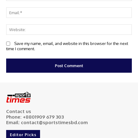
Em
We
Save my name, email, and website in this browser for the next
time I comment.
Contact us
Phone: +8801909 679 303
Email: contact@sportstimesbd.com
Editor Picks