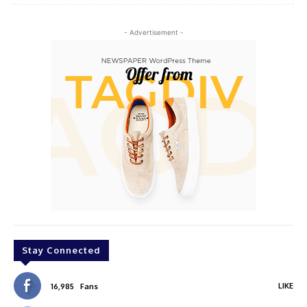
- Advertisement -
Stay Connected
LIKE
16,985
Fans