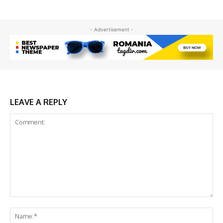
- Advertisement -
LEAVE A REPLY
Comment:
Na