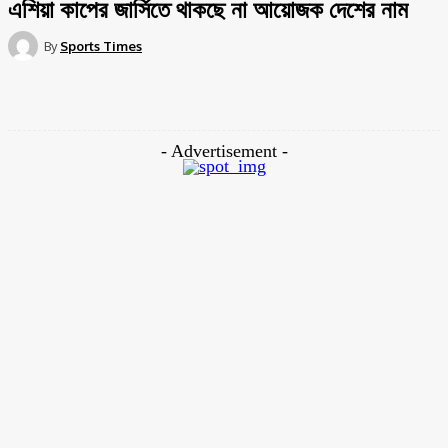
এশিয়া কাপের জার্সিতে থাকছে না আয়োজক দেশের নাম
By
Sports Times
Facebook
Twitter
Pinterest
WhatsApp
- Advertisement -
আগামীকাল থেকে মাঠে গড়াচ্ছে এশিয়ার ক্রিকেটের সবচেয়ে বড় আসর এশিয়া কাপ।ওয়ানডে
ফরম্যাটের এবারের আসরটিকে বেশ গুরুত্বের সঙ্গেই নিচ্ছে অংশগ্রহণকারী দলগুলো। এই
টুর্নামেন্ট থেকেই ভারতের মাটিতে অনুষ্ঠিত হতে যাওয়া বিশ্বকাপের প্রস্তুতি নিয়ে রাখতে চায়
দেশগুলো। তবে মাঠের খেলা শুরুর আগেই নানাবিধ বিতর্কে নাম লিখিয়েছে ২০২৩ সালের
এশিয়া কাপ।
সবশেষ বিতর্ক জন্ম দিয়েছে এবারের আসরের জার্সি। সাধারণত জার্সিতে টুর্নামেন্টের নামের
পাশাপাশি আয়োজক দেশের নামও উল্লেখ করা হয়। এশিয়া কাপের সবশেষ আসর সংযুক্ত
আরব আমিরাতে অনুষ্ঠিত হলেও মূল আয়োজক ছিল শ্রীলঙ্কা।যেকারণে সেবার সব জার্সিতে
লেখা হয়েছিল দেশটির নাম। কিন্তু এবারের এশিয়া কাপের কোন জার্সিতেই নেই আয়োজক
পাকিস্তানের নাম।