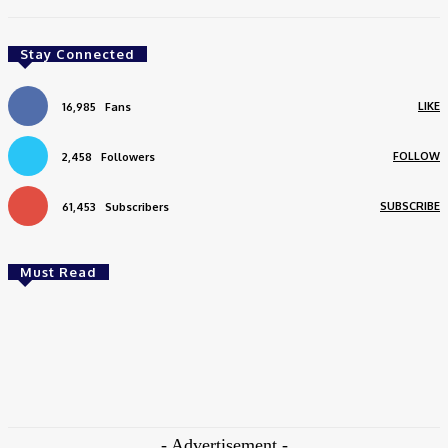
Stay Connected
LIKE
16,985
Fans
FOLLOW
2,458
Followers
SUBSCRIBE
61,453
Subscribers
Must Read
ফুটবল
ভিনিসিয়াসের নয় এবার আলভারেজের দিক চোখ আর্সেনালের!
Jinnat Rehena
-
August 9, 2026
- Advertisement -