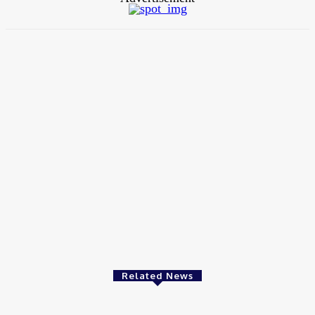
ফুটবল
তালিস্কার গোলবন্যা, আনচেলত্তির নজরে কি এবার এই ব্রাজিলিয়ান তারকা?
August 9, 2026
ফুটবল
ম্যারাডোনার ‘শতাব্দীর সেরা গোল’-এর বল উঠছে নিলামে, দাম হতে পারে ১২০ কোটি টাকা!
August 9, 2026
ক্রিকেট
৫ ম্যাচেই বাজিমাত,আসরের সেরা একাদশে বাংলাদেশের তাওহীদ হৃদয়!
August 9, 2026
Related News
ফুটবল