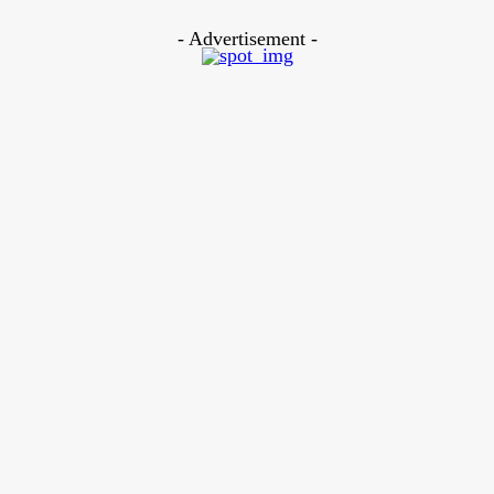
August 9, 2026
- Advertisement -
LEAVE A REPLY
Comment:
Please enter your comment!
Name:*
Please enter your name here
Email:*
You have entered an incorrect email address!
Please enter your email address here
Website: