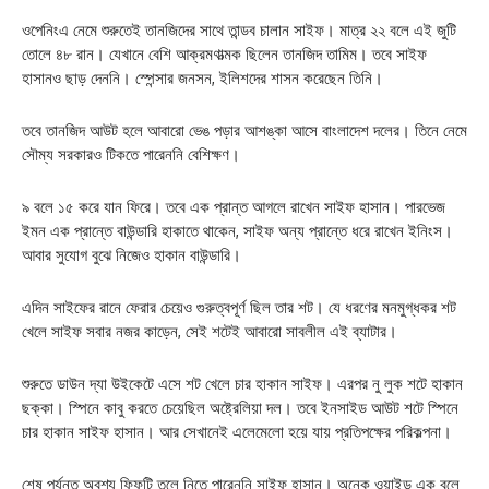
ওপেনিংএ নেমে শুরুতেই তানজিদের সাথে তান্ডব চালান সাইফ। মাত্র ২২ বলে এই জুটি
তোলে ৪৮ রান। যেখানে বেশি আক্রমণাত্মক ছিলেন তানজিদ তামিম। তবে সাইফ
হাসানও ছাড় দেননি। স্পেন্সার জনসন, ইলিশদের শাসন করেছেন তিনি।
তবে তানজিদ আউট হলে আবারো ভেঙ পড়ার আশঙ্কা আসে বাংলাদেশ দলের। তিনে নেমে
সৌম্য সরকারও টিকতে পারেননি বেশিক্ষণ।
৯ বলে ১৫ করে যান ফিরে। তবে এক প্রান্ত আগলে রাখেন সাইফ হাসান। পারভেজ
ইমন এক প্রান্তে বাউন্ডারি হাকাতে থাকেন, সাইফ অন্য প্রান্তে ধরে রাখেন ইনিংস।
আবার সুযোগ বুঝে নিজেও হাকান বাউন্ডারি।
এদিন সাইফের রানে ফেরার চেয়েও গুরুত্বপূর্ণ ছিল তার শট। যে ধরণের মনমুগ্ধকর শট
খেলে সাইফ সবার নজর কাড়েন, সেই শটেই আবারো সাবলীল এই ব্যাটার।
শুরুতে ডাউন দ্যা উইকেটে এসে শট খেলে চার হাকান সাইফ। এরপর নু লুক শটে হাকান
ছক্কা। স্পিনে কাবু করতে চেয়েছিল অষ্ট্রেলিয়া দল। তবে ইনসাইড আউট শটে স্পিনে
চার হাকান সাইফ হাসান। আর সেখানেই এলেমেলো হয়ে যায় প্রতিপক্ষের পরিকল্পনা।
শেষ পর্যন্ত অবশ্য ফিফটি তুলে নিতে পারেননি সাইফ হাসান। অনেক ওয়াইড এক বলে