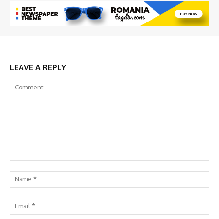
LEAVE A REPLY
Comment:
Na
Em